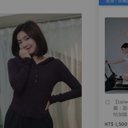
【Lai
屬：器
拍加購
NT$ 1,500