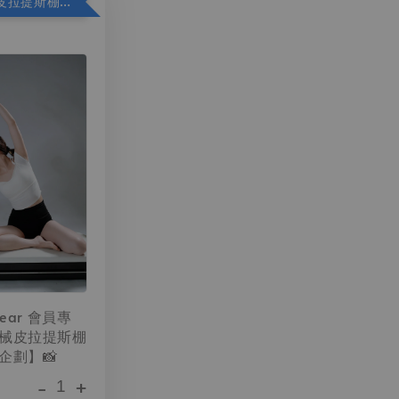
超值✨器械皮拉提斯棚拍加價購
wear 會員專
械皮拉提斯棚
企劃】📸
-
+