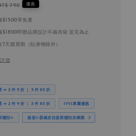
Regular
優惠
NT$ 790
price
$1500享免運
$1800即贈品牌設計不織布袋 送完為止
有7天鑑賞期（貼身物除外）
評價
 2 件 9 折 ｜ 3 件 85 折
 2 件 9 折 ｜ 3 件 85 折
IVYL專屬優惠
斯棚拍✨
超值✨器械皮拉提斯棚拍加價購