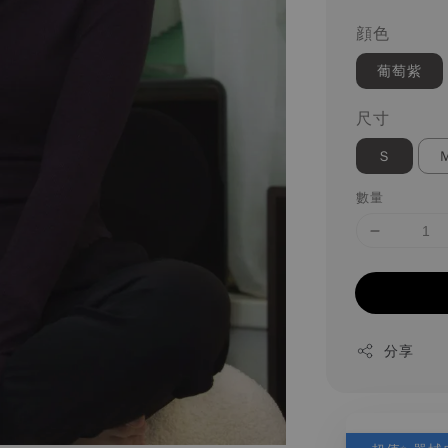
顔色
葡萄紫
尺寸
Ｓ
數量
分享