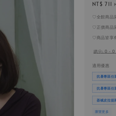
Sale
NT$ 711
price
♡全館商品滿
♡正價商品滿
♡商品皆享
總分:
0
-
0
適用優惠
抗暑專區任選 ➔
抗暑專區任選 ➔
器械皮拉提
瀏覽更多