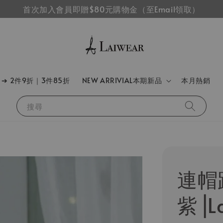
首次加入會員即贈$80元購物金（至Email領取）
➔ 2件9折｜3件85折
NEW ARRIVIAL本期新品
本月熱銷
搜尋
連帽
紫⎟La