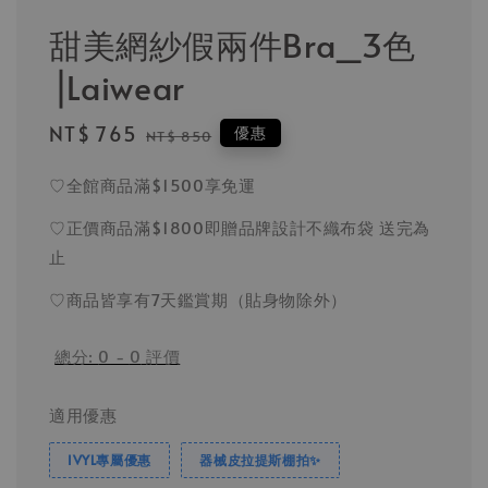
甜美網紗假兩件Bra_3色
⎟Laiwear
Sale
NT$ 765
Regular
優惠
NT$ 850
price
price
♡全館商品滿$1500享免運
♡正價商品滿$1800即贈品牌設計不織布袋 送完為
止
♡商品皆享有7天鑑賞期（貼身物除外）
總分:
0
-
0
評價
適用優惠
IVYL專屬優惠
器械皮拉提斯棚拍✨