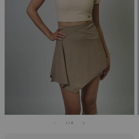
1
/
8