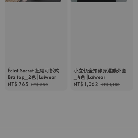
Éclat Secret 扭結可拆式
小立領金扣修身運動外套
Bra top_2色⎟Laiwear
_4色⎟Laiwear
Sale
NT$ 765
Regular
Sale
NT$ 1,062
Regular
NT$ 850
NT$ 1,180
price
price
price
price