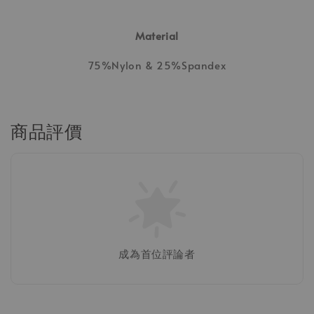
Material
75%Nylon & 25%Spandex
商品評價
【Laiwear 會員專屬：器械皮拉提斯棚拍加購
成為首位評論者
企劃】📸
-
+
NT$ 2,800
NT$ 4,500