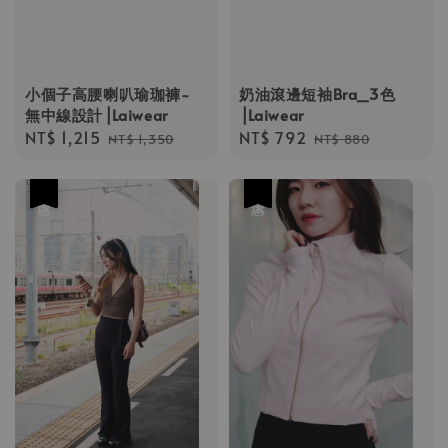
小個子高腰喇叭瑜珈褲-
奶油滾邊短袖Bra_3色
無中線設計⎟Laiwear
⎟Laiwear
Sale
NT$ 1,215
Regular
Sale
NT$ 792
Regular
NT$ 1,350
NT$ 880
price
price
price
price
優惠
優惠