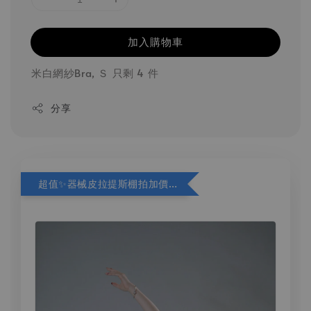
加入購物車
米白網紗Bra, Ｓ 只剩 4 件
分享
超值✨器械皮拉提斯棚拍加價購