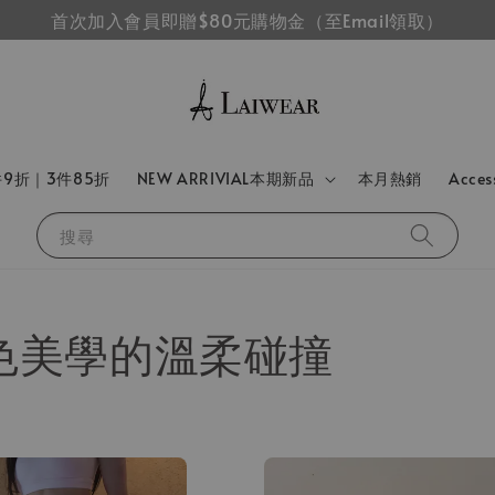
首次加入會員即贈$80元購物金（至Email領取）
件9折｜3件85折
NEW ARRIVIAL本期新品
本月熱銷
Acce
搜尋
n｜雙色美學的溫柔碰撞