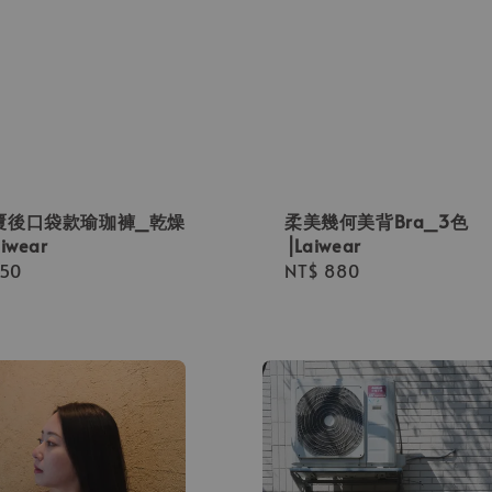
覆後口袋款瑜珈褲_乾燥
柔美幾何美背Bra_3色
iwear
⎟Laiwear
r
350
Regular
NT$ 880
price