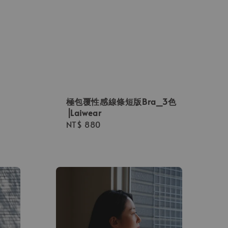
極包覆性感線條短版Bra_3色
⎟Laiwear
Regular
NT$ 880
price