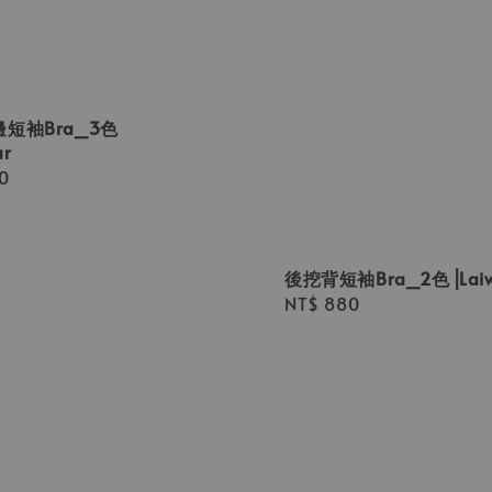
短袖Bra_3色
ar
r
0
後挖背短袖Bra_2色⎟Laiw
Regular
NT$ 880
price