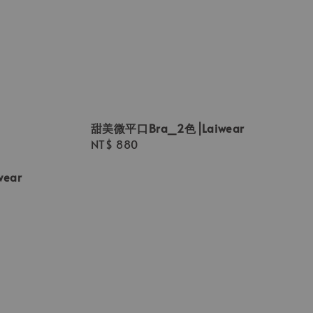
甜美微平口Bra_2色⎟Laiwear
Regular
NT$ 880
price
ear