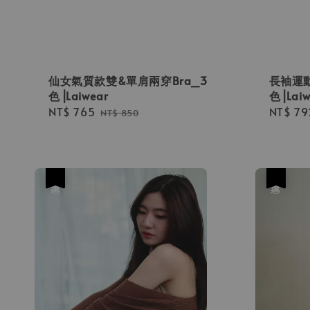
仙女氣質款雙&單肩兩穿Bra_3
長袖運動
色⎟Laiwear
色⎟Laiw
Sale
NT$ 765
Regular
Sale
NT$ 79
NT$ 850
price
price
price
優惠
優惠