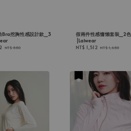
Bra挖胸性感設計款_3
假兩件性感慵懶套裝_2
ear
⎟Laiwear
2
Regular
Sale
NT$ 1,512
Regular
NT$ 880
NT$ 1,680
price
price
price
優惠