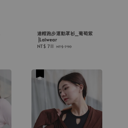
色
連帽跑步運動罩衫_葡萄紫
⎟Laiwear
Sale
NT$ 711
Regular
NT$ 790
price
price
優惠