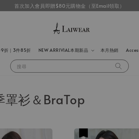
首次加入會員即贈$80元購物金（至Email領取）
件9折｜3件85折
NEW ARRIVIAL本期新品
本月熱銷
Acce
搜尋
春季罩衫＆BraTop
優惠