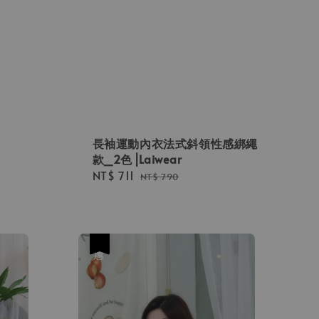
長袖運動內衣法式斜領性感綁繩
款_2色⎟Laiwear
Sale
NT$ 711
Regular
NT$ 790
price
price
優惠