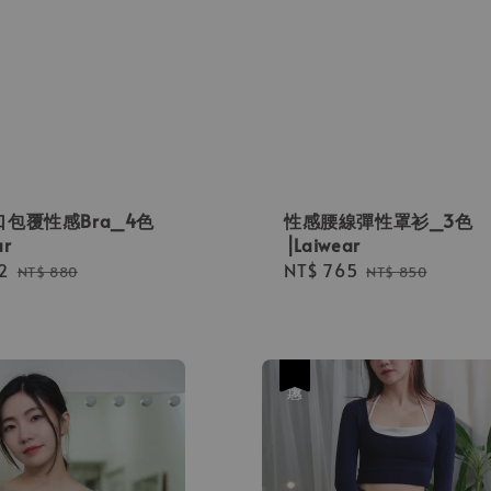
包覆性感Bra_4色
性感腰線彈性罩衫_3色
ar
⎟Laiwear
2
Regular
Sale
NT$ 765
Regular
NT$ 880
NT$ 850
price
price
price
優惠