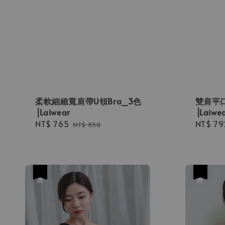
柔軟細緻寬肩帶U領Bra_3色
雙肩平口
⎟Laiwear
⎟Laiwe
Sale
NT$ 765
Regular
Sale
NT$ 79
NT$ 850
price
price
price
優惠
優惠