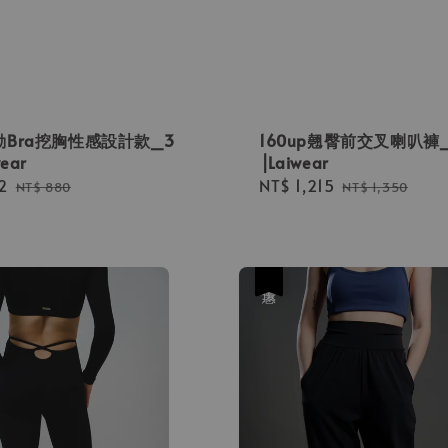
Bra挖胸性感設計款_3
160up翹臀前交叉喇叭褲
ear
⎟Laiwear
2
Regular
Sale
NT$ 1,215
Regular
NT$ 880
NT$ 1,350
price
price
price
優惠