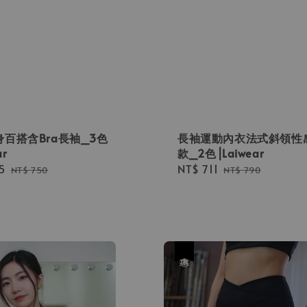
百搭含Bra長袖_3色
長袖運動內衣法式斜領性
ar
款_2色⎟Laiwear
5
Regular
Sale
NT$ 711
Regular
NT$ 750
NT$ 790
price
price
price
優惠