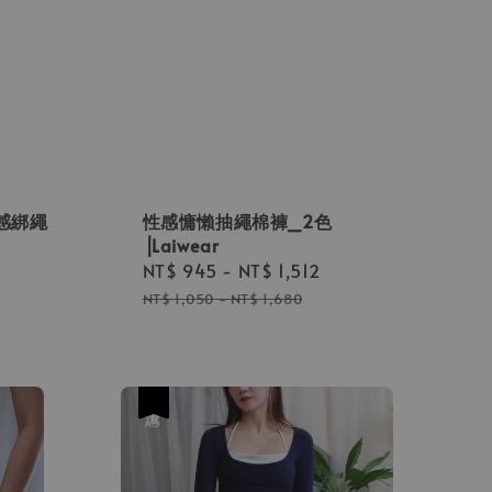
感綁繩
性感慵懶抽繩棉褲_2色
⎟Laiwear
Sale
NT$ 945
-
NT$ 1,512
Regular
price
price
NT$ 1,050
-
NT$ 1,680
優惠