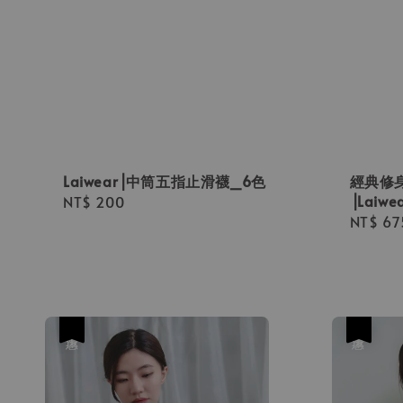
Laiwear⎟中筒五指止滑襪_6色
經典修身
⎟Laiwe
Regular
NT$ 200
Sale
NT$ 67
price
price
優惠
優惠