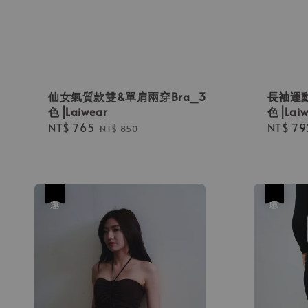
仙女氣質款雙&單肩兩穿Bra_3
長袖運動
色⎟Laiwear
色⎟Laiw
Sale
NT$ 765
Regular
Sale
NT$ 79
NT$ 850
price
price
price
優惠
優惠