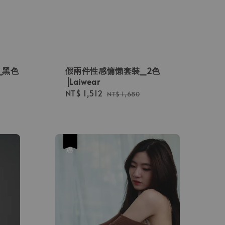
_黑色
假兩件性感慵懶套裝_2色
⎟Laiwear
Sale
NT$ 1,512
Regular
NT$ 1,680
price
price
優惠